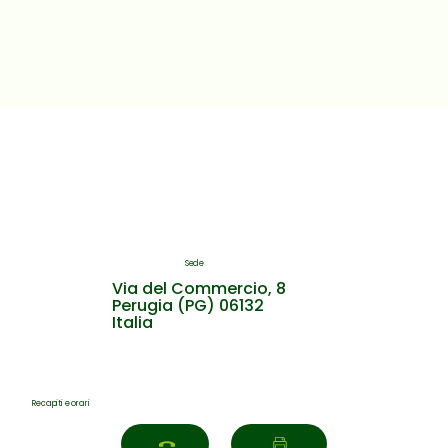
Sede
Via del Commercio, 8
Perugia (PG) 06132
Avviso agli utenti di Costacciaro
Italia
Recapiti e orari