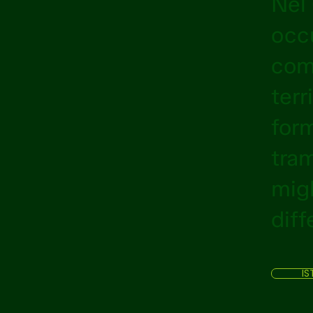
Nel 
occu
comu
terr
form
tra
migl
diff
IS