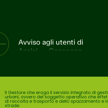
Avviso agli utenti di
Assisi — Consegna
annuale kit di sacchi
per raccolta
differenziata
Il Gestore che eroga il servizio integrato di gestio
urbani, ovvero del soggetto operativo che effett
di raccolta e trasporto e dello spazzamento e l
strade: