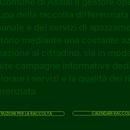
Comune di Assisi il gestore op
pa della raccolta differenziata 
nale e dei servizi di spazzame
itorio mediante una costante azi
azione al cittadino, sia in moda
mite campagne informative dedi
iorare i servizi e la qualità dei r
erenziata.
CALENDARI RACCO
TRUZIONI PER LA RACCOLTA