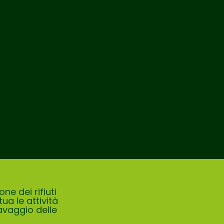
ne dei rifiuti
ua le attività
avaggio delle