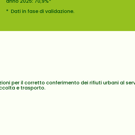
anno 2025: 70,9%*
* Dati in fase di validazione.
zioni per il corretto conferimento dei rifiuti urbani al ser
accolta e trasporto.