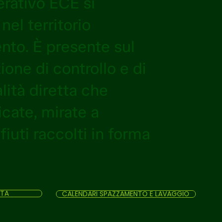
erativo ECE si
nel territorio
nto. È presente sul
one di controllo e di
lità diretta che
cate, mirate a
ifiuti raccolti in forma
LTA
CALENDARI SPAZZAMENTO E LAVAGGIO